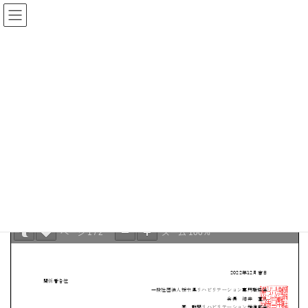
コ
ナ
ン
ビ
テ
ゲ
ン
ー
県士会からのお知らせ
ツ
シ
へ
ョ
ス
ン
HOME
県士会からのお知らせ
栃木県作業療法士会主催研修会
キ
に
訪問リハビリテーション実務者研修のご案内
ッ
移
プ
動
2022年12月19日
栃木県作業療法士会主催研修会
訪問リハビリテーション実務者研修のご案内
ページ
1
/
2
ズーム
100%