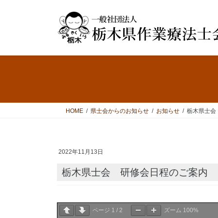
コ
ナ
ン
ビ
テ
ゲ
ン
ー
ツ
シ
へ
ョ
ス
ン
キ
に
ッ
移
プ
動
HOME
県士会からのお知らせ
お知らせ
栃木県士会
2022年11月13日
栃木県士会 研修会日程のご案内
ページ
1
/
2
ズーム
100%