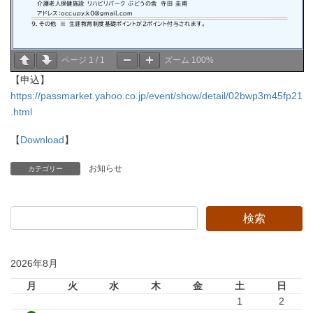
ページ
1
/
1
ズーム
100%
【申込】
https://passmarket.yahoo.co.jp/event/show/detail/02bwp3m45fp21
.html
【
Download
】
お知らせ
カテゴリー
2026年8月
月
火
水
木
金
土
日
1
2