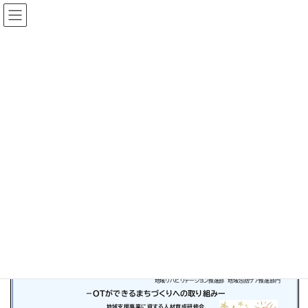
コ
ナ
ン
ビ
テ
ゲ
ン
ー
県士会からのお知らせ
ツ
シ
へ
ョ
ス
ン
HOME
県士会からのお知らせ
お知らせ
キ
に
OTができるまちづくりへの取り組み 地域支援事業に資する人材育成研修会
ッ
移
プ
動
2022年11月11日
お知らせ
OTができるまちづくりへの取り組み 地域支援事業に
資する人材育成研修会
ページ
1
/
1
ズーム
100%