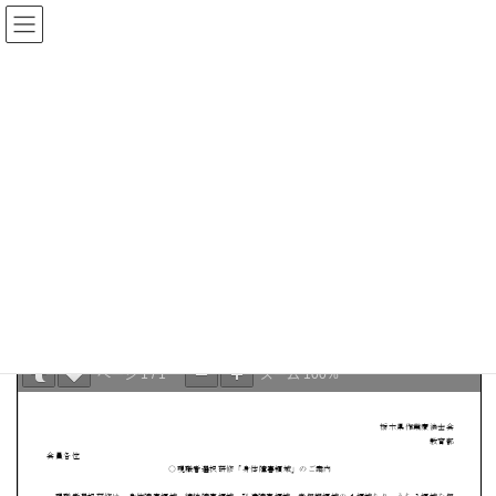
コ
ナ
ン
ビ
テ
ゲ
ン
ー
県士会からのお知らせ
ツ
シ
へ
ョ
ス
ン
HOME
県士会からのお知らせ
お知らせ
キ
に
現職者選択研修「身体障害領域」のご案内
ッ
移
プ
動
2022年10月7日
お知らせ
現職者選択研修「身体障害領域」のご案内
ページ
1
/
1
ズーム
100%