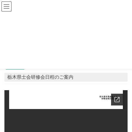
コ
ナ
ン
ビ
テ
ゲ
ン
ー
県士会からのお知らせ
ツ
シ
へ
ョ
ス
ン
HOME
県士会からのお知らせ
お知らせ
栃木県士会研修会日程のご案内
キ
に
ッ
移
プ
動
2022年5月18日
お知らせ
栃木県士会研修会日程のご案内