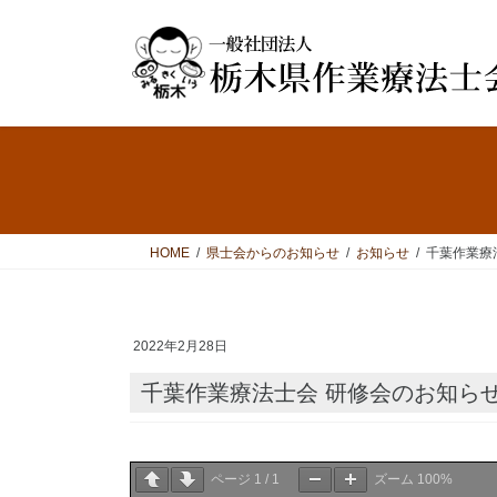
コ
ナ
ン
ビ
テ
ゲ
ン
ー
ツ
シ
へ
ョ
ス
ン
キ
に
ッ
移
プ
動
HOME
県士会からのお知らせ
お知らせ
千葉作業療
2022年2月28日
千葉作業療法士会 研修会のお知ら
ページ
1
/
1
ズーム
100%