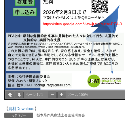
ページ
1
/
1
ズーム
100%
【
資料Download
】
栃木県作業療法士会主催研修会
カテゴリー