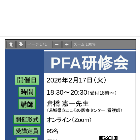
https://docs.google.com/forms/
d/e/1FAIpQLSdN_
BVo3mMCQ41l9jIkBWiOUN_
a6DIbqNkluHCxIA9vul3Wgw/
viewform
研修会につきましては、下記サイトをご参照ください。
https://sites.google.com/view/
jrat-course/PFA-0
ページ
1
/
1
ズーム
100%