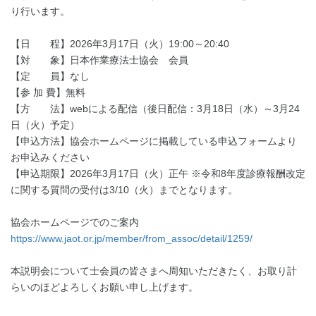
り行います。
【日 程】
2026
年
3
月
17
日（火）
19:00
～
20:40
【対 象】日本作業療法士協会 会員
【定 員】なし
【参 加 費】無料
【方 法】
web
による配信（後日配信：
3
月
18
日（水）～
3
月
24
日（火）予定）
【申込方法】協会ホームページに掲載している申込フォームより
お申込みください
【申込期限】
2026
年
3
月
17
日（火）正午
※
令和
8
年度診療報酬改定
に関する質問の受付は
3/10
（火）までとなります。
協会ホームページでのご案内
https://www.jaot.or.jp/member/from_assoc/detail/1259/
本説明会について士会員の皆さまへ周知いただきたく、お取り計
らいのほどよろしくお願い申し上げます。