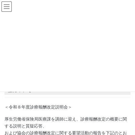
コ
ナ
ン
ビ
テ
ゲ
ン
ー
県士会からのお知らせ
ツ
シ
へ
ョ
ス
ン
HOME
県士会からのお知らせ
栃木県作業療法士会主催研修会
キ
に
JAOT制度対策部 令和８年度診療報酬改定説明会の開催について
ッ
移
プ
動
2026年2月20日
栃木県作業療法士会主催研修会
JAOT制度対策部 令和８年度診療報酬改定説明会の開
催について
＜令和８年度診療報酬改定説明会＞
厚生労働省保険局医療課を講師に迎え、診療報酬改定の概要に関
する説明と質疑応答、
および協会の診療報酬改定に関する要望活動の報告を下記のとお