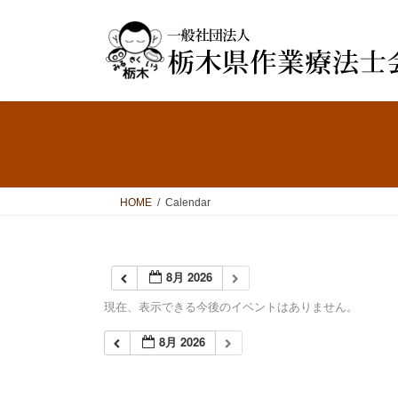
コ
ナ
ン
ビ
テ
ゲ
ン
ー
ツ
シ
へ
ョ
ス
ン
キ
に
ッ
移
プ
動
HOME
Calendar
8月 2026
現在、表示できる今後のイベントはありません。
8月 2026