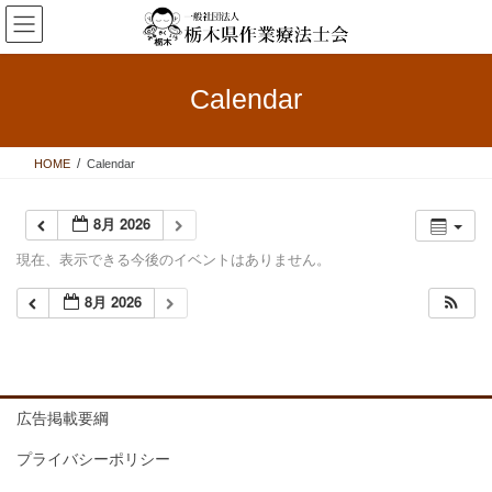
コ
ナ
ン
ビ
テ
ゲ
ン
ー
Calendar
ツ
シ
へ
ョ
ス
ン
HOME
Calendar
キ
に
ッ
移
プ
動
8月 2026
現在、表示できる今後のイベントはありません。
8月 2026
広告掲載要綱
プライバシーポリシー