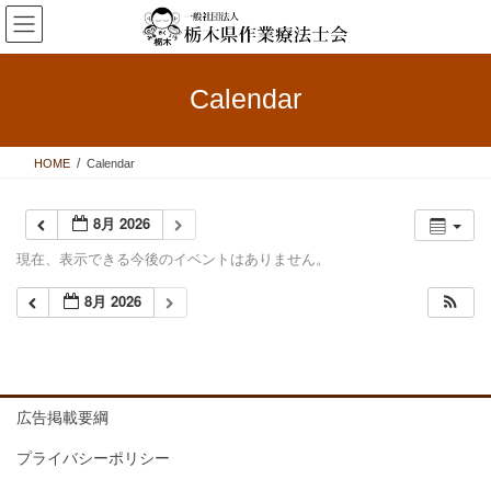
コ
ナ
ン
ビ
テ
ゲ
ン
ー
Calendar
ツ
シ
へ
ョ
ス
ン
HOME
Calendar
キ
に
ッ
移
プ
動
8月 2026
現在、表示できる今後のイベントはありません。
8月 2026
広告掲載要綱
プライバシーポリシー