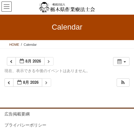
コ
ナ
ン
ビ
テ
ゲ
ン
ー
Calendar
ツ
シ
へ
ョ
ス
ン
HOME
Calendar
キ
に
ッ
移
プ
動
8月 2026
現在、表示できる今後のイベントはありません。
8月 2026
広告掲載要綱
プライバシーポリシー