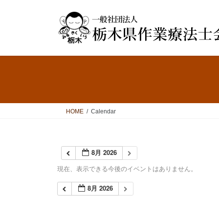
コ
ナ
ン
ビ
テ
ゲ
ン
ー
ツ
シ
へ
ョ
ス
ン
キ
に
ッ
移
プ
動
HOME
Calendar
8月 2026
現在、表示できる今後のイベントはありません。
8月 2026