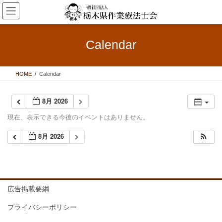
コ
ナ
ン
ビ
テ
ゲ
ン
ー
Calendar
ツ
シ
へ
ョ
ス
ン
HOME
Calendar
キ
に
ッ
移
プ
動
8月 2026
現在、表示できる今後のイベントはありません。
8月 2026
広告掲載要綱
プライバシーポリシー