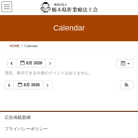
コ
ナ
ン
ビ
テ
ゲ
ン
ー
Calendar
ツ
シ
へ
ョ
ス
ン
HOME
Calendar
キ
に
ッ
移
プ
動
8月 2026
現在、表示できる今後のイベントはありません。
8月 2026
広告掲載要綱
プライバシーポリシー