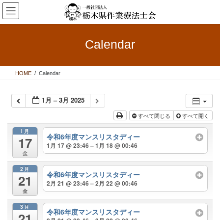
コ
ナ
ン
ビ
テ
ゲ
ン
ー
Calendar
ツ
シ
へ
ョ
ス
ン
HOME
Calendar
キ
に
ッ
移
プ
動
1月 – 3月 2025
すべて閉じる
すべて開く
1月
令和6年度マンスリスタディー
17
1月 17 @ 23:46 – 1月 18 @ 00:46
金
2月
令和6年度マンスリスタディー
21
2月 21 @ 23:46 – 2月 22 @ 00:46
金
3月
令和6年度マンスリスタディー
21