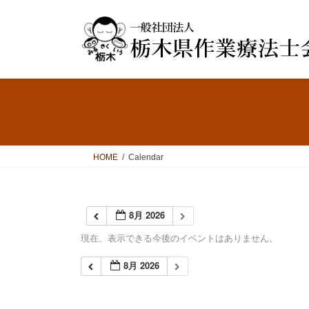
コ
ナ
ン
ビ
テ
ゲ
ン
ー
ツ
シ
へ
ョ
ス
ン
キ
に
ッ
移
プ
動
HOME
Calendar
8月 2026
現在、表示できる今後のイベントはありません。
8月 2026