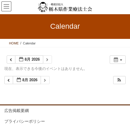
コ
ナ
ン
ビ
テ
ゲ
ン
ー
Calendar
ツ
シ
へ
ョ
ス
ン
HOME
Calendar
キ
に
ッ
移
プ
動
8月 2026
現在、表示できる今後のイベントはありません。
8月 2026
広告掲載要綱
プライバシーポリシー