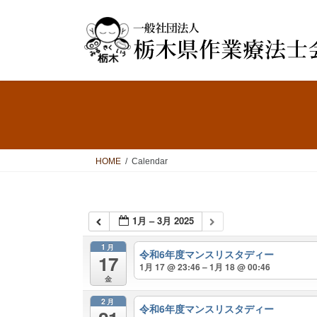
コ
ナ
ン
ビ
テ
ゲ
ン
ー
ツ
シ
へ
ョ
ス
ン
キ
に
ッ
移
プ
動
HOME
Calendar
1月 – 3月 2025
1月
令和6年度マンスリスタディー
17
1月 17 @ 23:46 – 1月 18 @ 00:46
金
2月
令和6年度マンスリスタディー