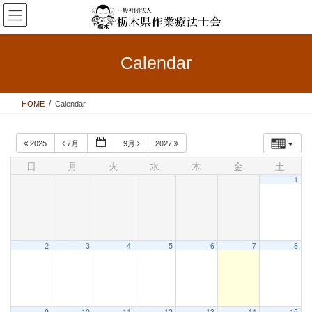
コ
ナ
ン
ビ
テ
ゲ
ン
ー
Calendar
ツ
シ
へ
ョ
ス
ン
HOME
Calendar
キ
に
ッ
移
プ
動
2025
7月
9月
2027
日
月
火
水
木
金
土
1
2
3
4
5
6
7
8
9
10
11
12
13
14
15