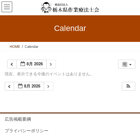
コ
ナ
ン
ビ
テ
ゲ
ン
ー
Calendar
ツ
シ
へ
ョ
ス
ン
HOME
Calendar
キ
に
ッ
移
プ
動
8月 2026
現在、表示できる今後のイベントはありません。
8月 2026
広告掲載要綱
プライバシーポリシー