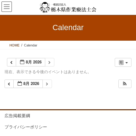
コ
ナ
ン
ビ
テ
ゲ
ン
ー
Calendar
ツ
シ
へ
ョ
ス
ン
HOME
Calendar
キ
に
ッ
移
プ
動
8月 2026
現在、表示できる今後のイベントはありません。
8月 2026
広告掲載要綱
プライバシーポリシー