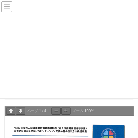
コ
ナ
ン
ビ
テ
ゲ
ン
ー
県士会からのお知らせ
ツ
シ
へ
ョ
ス
ン
HOME
県士会からのお知らせ
お知らせ
キ
に
災害時に備えた地域リハビリテーションん支援体制整備
ッ
移
プ
動
2025年12月18日
お知らせ
災害時に備えた地域リハビリテーションん支援体制整
備
ページ
1
/
4
ズーム
100%