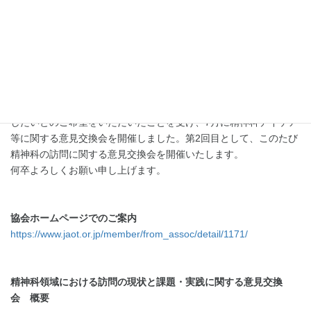
制度対策部医療課精神科班では、精神科領域における作業療法士
の役割等に関する情報共有や意見交換を目的に、
2020
年度より、
精神障害にも対応した地域包括ケアシステムへの寄与、精神科作
業療法の運用、地域移行・地域生活支援などをテーマに意見交換
会を実施してきました。
昨年度開催した意見交換会において、年に
1
回ではなく何回か開催
してほしいといったご意見、テーマごとに情報交換や意見交換を
したいとのご希望をいただいたことを受け、
7
月に精神科デイケア
等に関する意見交換会を開催しました。第
2
回目として、このたび
精神科の訪問に関する意見交換会を開催いたします。
何卒よろしくお願い申し上げます。
協会ホームページでのご案内
https://www.jaot.or.jp/member/from_assoc/detail/1171/
精神科領域における訪問の現状と課題・実践に関する意見交換
会 概要