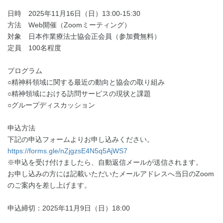
日時
2025
年
11
月
16
日（日）
13:00-15:30
方法
Web
開催（
Zoom
ミーティング）
対象 日本作業療法士協会正会員（参加費無料）
定員
100
名程度
プログラム
○
精神科領域に関する最近の動向と協会の取り組み
○
精神領域における訪問サービスの現状と課題
○
グループディスカッション
申込方法
下記の申込フォームよりお申し込みください。
https://forms.gle/nZjgzsE4N5q5AjWS7
※
申込を受け付けましたら、自動返信メールが送信されます。
お申し込みの方には記載いただいたメールアドレスへ当日の
Zoom
のご案内を差し上げます。
申込締切：
2025
年
11
月
9
日（日）
18:00