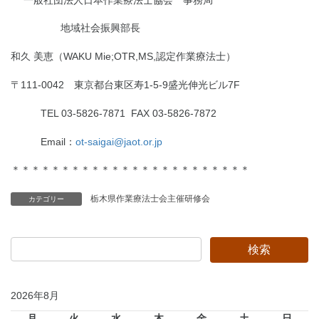
地域社会振興部長
和久 美恵（WAKU Mie;OTR,MS,認定作業療法士）
〒111-0042 東京都台東区寿1-5-9盛光伸光ビル7F
TEL 03-5826-7871 FAX 03-5826-7872
Email：
ot-saigai@jaot.or.jp
＊＊＊＊＊＊＊＊＊＊＊＊＊＊＊＊＊＊＊＊＊＊＊＊
栃木県作業療法士会主催研修会
カテゴリー
2026年8月
月
火
水
木
金
土
日