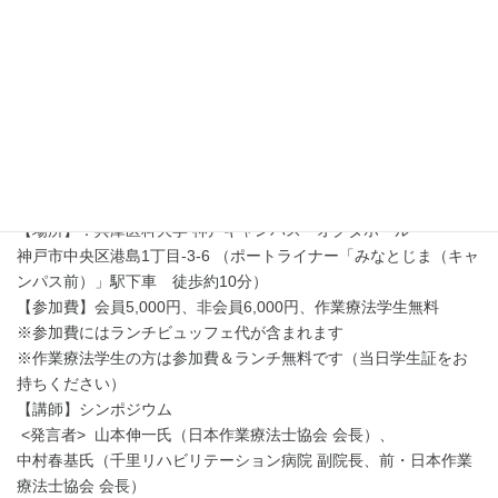
医療・福祉・教育という活動分野の境界を越えて協働することで
拓かれる新たな未来を探求いたします。日本作業療法士協会の現
会長・前会長と社会作業療法士協会理事長が一堂に会するシンポ
ジウムをはじめ，創造的な働き方や多面的な働き方について語り
合うキャリアセッションを通じて，これからのVUCA（Volatility：
変動性，Uncertainty：不確実性，Complexity：複雑性，
Ambiguity：曖昧性）社会を生き抜くために必要な新しい働き方と
キャリアビジョンを共に考える機会といたします。
【日時】2025年10月5日（日） 10:00-16:00（受付9:30開始）
【場所】：兵庫医科大学 神戸キャンパス オクタホール
神戸市中央区港島1丁目-3-6 （ポートライナー「みなとじま（キャ
ンパス前）」駅下車 徒歩約10分）
【参加費】会員5,000円、非会員6,000円、作業療法学生無料
※参加費にはランチビュッフェ代が含まれます
※作業療法学生の方は参加費＆ランチ無料です（当日学生証をお
持ちください）
【講師】シンポジウム
<発言者> 山本伸一氏（日本作業療法士協会 会長）、
中村春基氏（千里リハビリテーション病院 副院長、前・日本作業
療法士協会 会長）