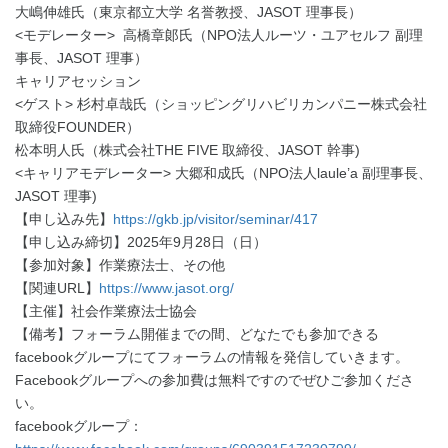
大嶋伸雄氏（東京都立大学 名誉教授、JASOT 理事長）
<モデレーター> 高橋章郞氏（NPO法人ルーツ・ユアセルフ 副理
事長、JASOT 理事）
キャリアセッション
<ゲスト> 杉村卓哉氏（ショッピングリハビリカンパニー株式会社
取締役FOUNDER）
松本明人氏（株式会社THE FIVE 取締役、JASOT 幹事)
<キャリアモデレーター> 大郷和成氏（NPO法人laule’a 副理事長、
JASOT 理事)
【申し込み先】
https://gkb.jp/visitor/seminar/417
【申し込み締切】2025年9月28日（日）
【参加対象】作業療法士、その他
【関連URL】
https://www.jasot.org/
【主催】社会作業療法士協会
【備考】フォーラム開催までの間、どなたでも参加できる
facebookグループにてフォーラムの情報を発信していきます。
Facebookグループへの参加費は無料ですのでぜひご参加くださ
い。
facebookグループ：