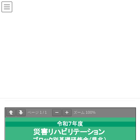
コ
ナ
ン
ビ
テ
ゲ
ン
ー
県士会からのお知らせ
ツ
シ
へ
ョ
ス
ン
HOME
県士会からのお知らせ
栃木県作業療法士会主催研修会
キ
に
令和７年度災害リハビリテーションブロック別基礎研修会（県北）
ッ
移
プ
動
2025年8月10日
栃木県作業療法士会主催研修会
令和７年度災害リハビリテーションブロック別基礎研
修会（県北）
ページ
1
/
1
ズーム
100%