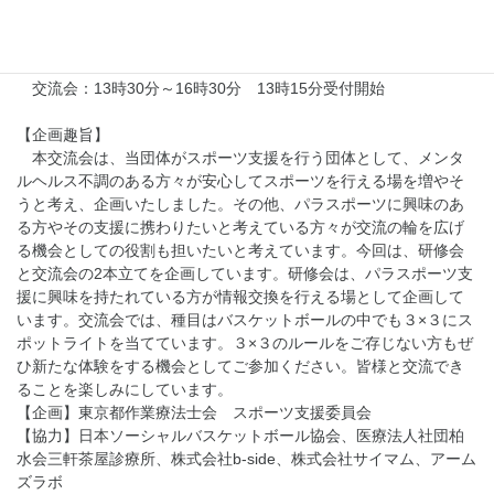
■日時
2025年12月6日（土）
研修会：11時00分～12時30分 10時45分受付開始
交流会：13時30分～16時30分 13時15分受付開始
【企画趣旨】
本交流会は、当団体がスポーツ支援を行う団体として、メンタ
ルヘルス不調のある方々が安心してスポーツを行える場を増やそ
うと考え、企画いたしました。その他、パラスポーツに興味のあ
る方やその支援に携わりたいと考えている方々が交流の輪を広げ
る機会としての役割も担いたいと考えています。今回は、研修会
と交流会の2本立てを企画しています。研修会は、パラスポーツ支
援に興味を持たれている方が情報交換を行える場として企画して
います。交流会では、種目はバスケットボールの中でも３×３にス
ポットライトを当てています。３×３のルールをご存じない方もぜ
ひ新たな体験をする機会としてご参加ください。皆様と交流でき
ることを楽しみにしています。
【企画】東京都作業療法士会 スポーツ支援委員会
【協力】日本ソーシャルバスケットボール協会、医療法人社団柏
水会三軒茶屋診療所、株式会社b-side、株式会社サイマム、アーム
ズラボ