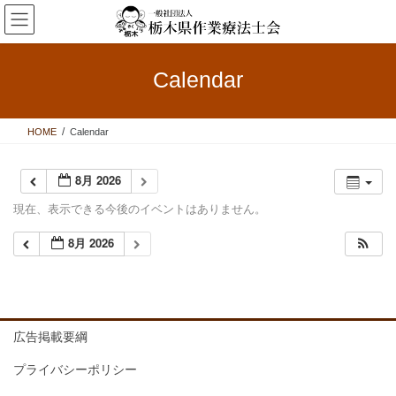
コ
ナ
ン
ビ
テ
ゲ
ン
ー
Calendar
ツ
シ
へ
ョ
ス
ン
HOME
Calendar
キ
に
ッ
移
プ
動
8月 2026
現在、表示できる今後のイベントはありません。
8月 2026
広告掲載要綱
プライバシーポリシー