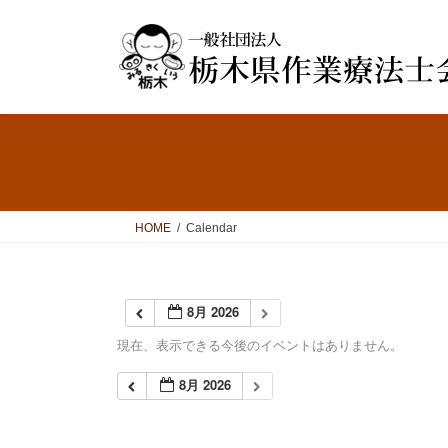
コ
ナ
ン
ビ
テ
ゲ
ン
ー
ツ
シ
へ
ョ
ス
ン
キ
に
ッ
移
プ
動
HOME
Calendar
8月 2026
現在、表示できる今後のイベントはありません。
8月 2026