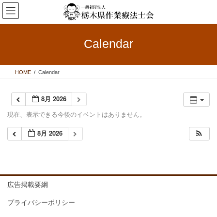
コ
ナ
ン
ビ
テ
ゲ
ン
ー
Calendar
ツ
シ
へ
ョ
ス
ン
HOME
Calendar
キ
に
ッ
移
プ
動
8月 2026
現在、表示できる今後のイベントはありません。
8月 2026
広告掲載要綱
プライバシーポリシー