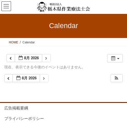
コ
ナ
ン
ビ
テ
ゲ
ン
ー
Calendar
ツ
シ
へ
ョ
ス
ン
HOME
Calendar
キ
に
ッ
移
プ
動
8月 2026
現在、表示できる今後のイベントはありません。
8月 2026
広告掲載要綱
プライバシーポリシー