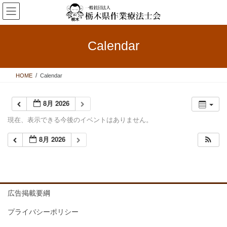
コ
ナ
ン
ビ
テ
ゲ
ン
ー
Calendar
ツ
シ
へ
ョ
ス
ン
HOME
Calendar
キ
に
ッ
移
プ
動
8月 2026
現在、表示できる今後のイベントはありません。
8月 2026
広告掲載要綱
プライバシーポリシー