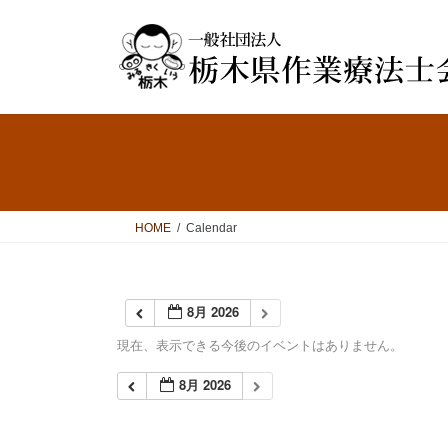
コ
ナ
ン
ビ
テ
ゲ
ン
ー
ツ
シ
へ
ョ
ス
ン
キ
に
ッ
移
プ
動
HOME
Calendar
8月 2026
現在、表示できる今後のイベントはありません。
8月 2026