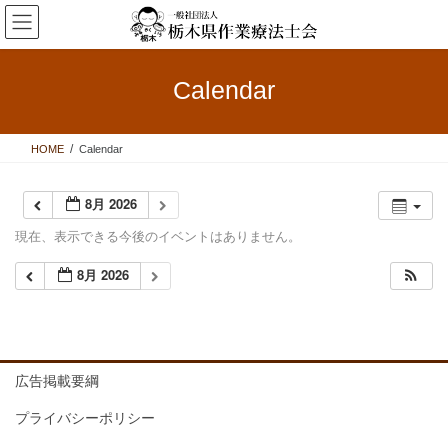
コ
ナ
ン
ビ
テ
ゲ
ン
ー
Calendar
ツ
シ
へ
ョ
ス
ン
HOME
Calendar
キ
に
ッ
移
プ
動
8月 2026
現在、表示できる今後のイベントはありません。
8月 2026
広告掲載要綱
プライバシーポリシー