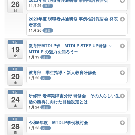
2023年度 現職者共通研修 事例検討報告会
26
11月 26
終日
日
2023年度 現職者共通研修 事例検討報告会 発表
者募集
11月 26
終日
1月
教育部MTDLP班 MTDLP STEP UP研修 ～
19
MTDLP の魅力を知ろう〜
金
1月 19
終日
1月
教育部 学生指導・新人教育研修会
20
1月 20
終日
土
1月
研修部 老年期障害分野 研修会 その人らしい生
24
活の獲得に向けた目標設定とは
水
1月 24
終日
1月
令和5年度 MTDLP事例検討会
28
1月 28
終日
日