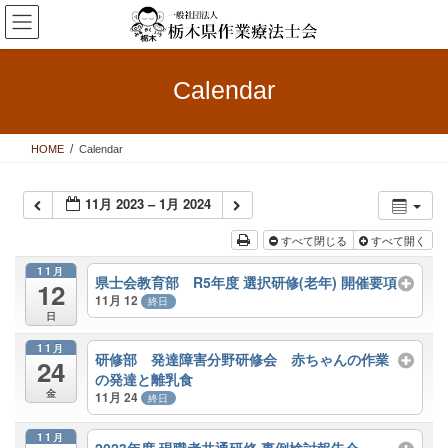
コ
ナ
ン
ビ
テ
ゲ
ン
ー
Calendar
ツ
シ
へ
ョ
ス
ン
HOME
Calendar
キ
に
ッ
移
プ
動
11月 2023 – 1月 2024
すべて閉じる
すべて開く
11月
県士会教育部 R5年度 選択研修(老年) 開催要項
12
11月 12
終日
日
11月
研修部 発達障害分野研修会 赤ちゃんの作業
24
の発達と離乳食
金
11月 24
終日
11月