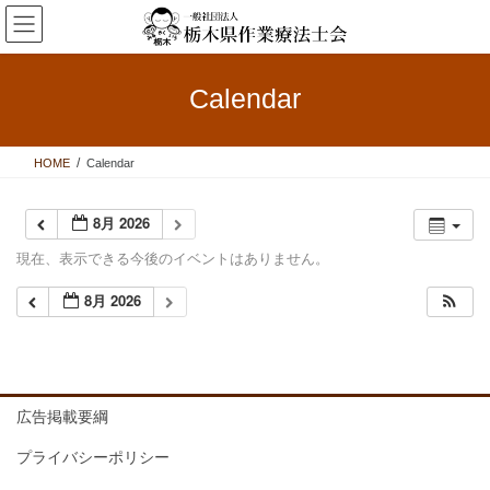
コ
ナ
ン
ビ
テ
ゲ
ン
ー
Calendar
ツ
シ
へ
ョ
ス
ン
HOME
Calendar
キ
に
ッ
移
プ
動
8月 2026
現在、表示できる今後のイベントはありません。
8月 2026
広告掲載要綱
プライバシーポリシー