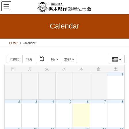
コ
ナ
ン
ビ
テ
ゲ
ン
ー
Calendar
ツ
シ
へ
ョ
ス
ン
HOME
Calendar
キ
に
ッ
移
プ
動
2025
7月
9月
2027
日
月
火
水
木
金
土
1
2
3
4
5
6
7
8
9
10
11
12
13
14
15