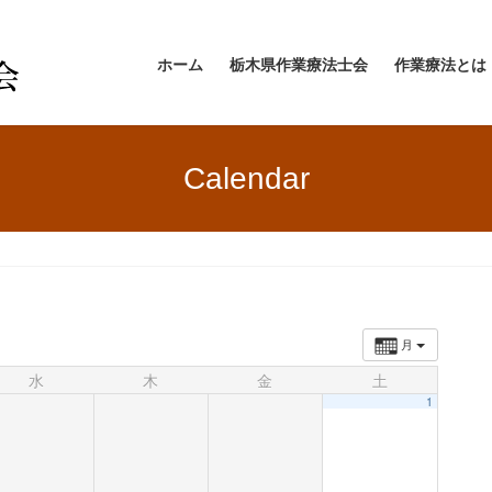
ホーム
栃木県作業療法士会
作業療法とは
Calendar
月
水
木
金
土
1