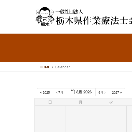
コ
ナ
ン
ビ
テ
ゲ
ン
ー
ツ
シ
へ
ョ
ス
ン
キ
に
ッ
移
プ
動
HOME
Calendar
8月 2026
2025
7月
9月
2027
日
月
火