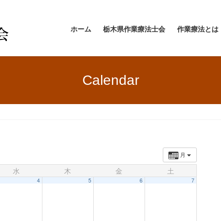
ホーム
栃木県作業療法士会
作業療法とは
Calendar
月
水
木
金
土
4
5
6
7