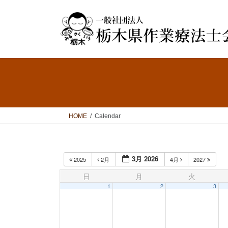
コ
ナ
ン
ビ
テ
ゲ
ン
ー
ツ
シ
へ
ョ
ス
ン
キ
に
ッ
移
プ
動
HOME
Calendar
3月 2026
2025
2月
4月
2027
日
月
火
1
2
3