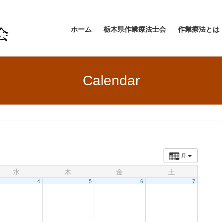
ホーム
栃木県作業療法士会
作業療法とは
Calendar
月
水
木
金
土
4
5
6
7