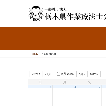
コ
ナ
ン
ビ
テ
ゲ
ン
ー
ツ
シ
へ
ョ
ス
ン
キ
に
ッ
移
プ
動
HOME
Calendar
2月 2026
2025
1月
3月
2027
日
月
火
1
2
3