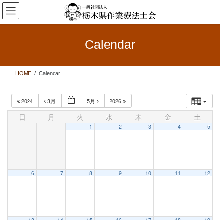
コ
ナ
ン
ビ
テ
ゲ
ン
ー
Calendar
ツ
シ
へ
ョ
ス
ン
HOME
Calendar
キ
に
ッ
移
プ
動
2024
3月
5月
2026
日
月
火
水
木
金
土
1
2
3
4
5
6
7
8
9
10
11
12
13
14
15
16
17
18
19