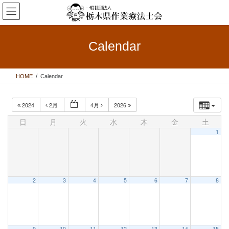
コ
ナ
ン
ビ
テ
ゲ
ン
ー
Calendar
ツ
シ
へ
ョ
ス
ン
HOME
Calendar
キ
に
ッ
移
プ
動
2024
2月
4月
2026
日
月
火
水
木
金
土
1
2
3
4
5
6
7
8
9
10
11
12
13
14
15