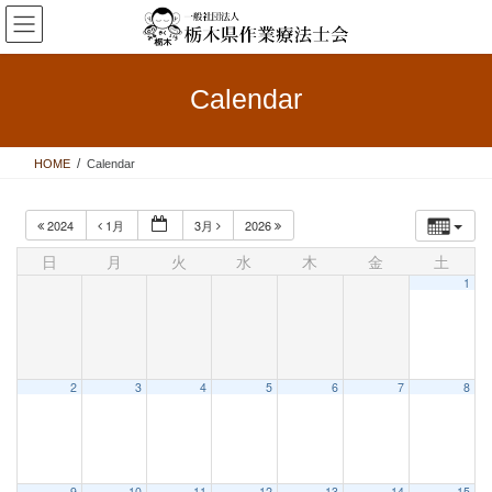
コ
ナ
ン
ビ
テ
ゲ
ン
ー
Calendar
ツ
シ
へ
ョ
ス
ン
HOME
Calendar
キ
に
ッ
移
プ
動
2024
1月
3月
2026
日
月
火
水
木
金
土
1
2
3
4
5
6
7
8
9
10
11
12
13
14
15