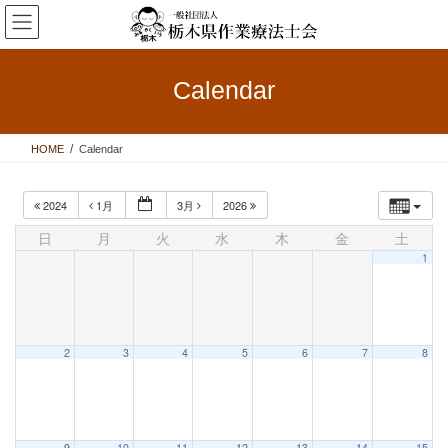
コ
ナ
ン
ビ
テ
ゲ
ン
ー
Calendar
ツ
シ
へ
ョ
ス
ン
HOME
Calendar
キ
に
ッ
移
プ
動
2024
1月
3月
2026
日
月
火
水
木
金
土
1
2
3
4
5
6
7
8
9
10
11
12
13
14
15