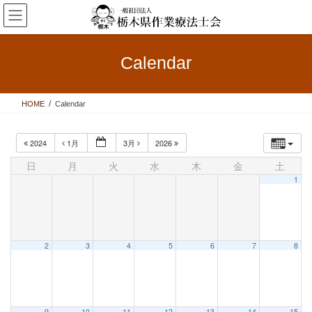
コ
ナ
ン
ビ
テ
ゲ
ン
ー
Calendar
ツ
シ
へ
ョ
ス
ン
HOME
Calendar
キ
に
ッ
移
プ
動
2024
1月
3月
2026
日
月
火
水
木
金
土
1
2
3
4
5
6
7
8
9
10
11
12
13
14
15