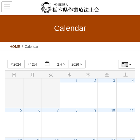
コ
ナ
ン
ビ
テ
ゲ
ン
ー
Calendar
ツ
シ
へ
ョ
ス
ン
HOME
Calendar
キ
に
ッ
移
プ
動
2024
12月
2月
2026
日
月
火
水
木
金
土
1
2
3
4
5
6
7
8
9
10
11
12
13
14
15
16
17
18