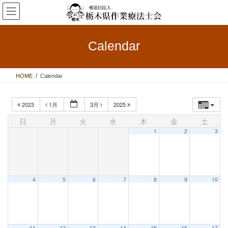
コ
ナ
ン
ビ
テ
ゲ
ン
ー
Calendar
ツ
シ
へ
ョ
ス
ン
HOME
Calendar
キ
に
ッ
移
プ
動
2023
1月
3月
2025
日
月
火
水
木
金
土
1
2
3
4
5
6
7
8
9
10
11
12
13
14
15
16
17