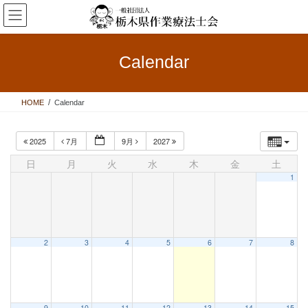
コ
ナ
ン
ビ
テ
ゲ
ン
ー
Calendar
ツ
シ
へ
ョ
ス
ン
HOME
Calendar
キ
に
ッ
移
プ
動
2025
7月
9月
2027
日
月
火
水
木
金
土
1
2
3
4
5
6
7
8
9
10
11
12
13
14
15