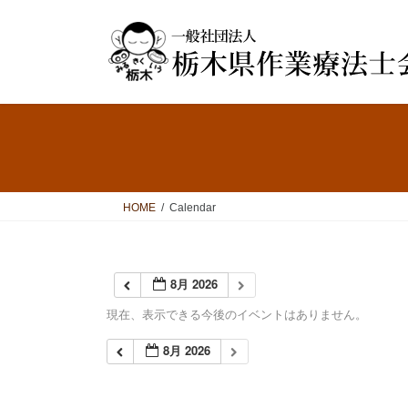
コ
ナ
ン
ビ
テ
ゲ
ン
ー
ツ
シ
へ
ョ
ス
ン
キ
に
ッ
移
プ
動
HOME
Calendar
8月 2026
現在、表示できる今後のイベントはありません。
8月 2026